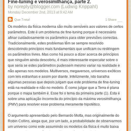
Fine-tuning e verosimilhança, parte 2.
by noreply@blogger.com (Ludwig Krippahl)
Monday December 2
nd
, 2013
at
9:42 AM
Que Treta!
1 Share
Os modelos da física moderna são muito sensíveis aos valores de certos
parâmetros. Este é um problema de
fine-tuning
porque é necessário
afinar cuidadosamente os parâmetros para obter previsões correctas.
Tradicionalmente, estes problemas têm se sempre resolvido
descobrindo princípios mais fundamentais que unificam ou restringem
os parâmetros livres. Mas como há pouco a dizer acerca de princípios
que ninguém ainda descobriu, é mais interessante especular sobre o
que seria se estes parâmetros pudessem mesmo variar na realidade e
não apenas nos modelos. Multiversos, megaversos, universos exóticos
com leis estranhas e assim por diante. Infelizmente, isto baralha
algumas pessoas que depois julgam que este problema de
fine-tuning
está na realidade e não no modelo. É como julgar que a Terra é plana
porque o mapa também é. Esse foi o tema da primeira parte (1). Esta é
sobre uma aplicação incorrecta do princípio da máxima verosimilhança
(PMV) para resolver esse problema meramente hipotético.
O argumento apresentado pelo Bernardo Motta, mas originalmente do
Robin Collins, alega que, por um lado, a probabilidade de observarmos
um universo como este assumindo os modelos da física é muito baixa