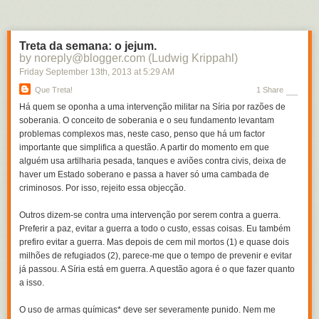
possibilidades dos parâmetros livres. Mas um deus omnipotente tem
infinitos graus de liberdade. Sem fazer batota na aplicação do PMV a
verosimilhança dessa família de modelos é nula, sempre menor do que
Treta da semana: o jejum.
qualquer alternativa.
by noreply@blogger.com (Ludwig Krippahl)
Friday September 13
th
, 2013
at
5:29 AM
* Assumindo que não me enganei nas contas. Mas se me enganei não
faz mal porque o que importa aqui é perceber a ideia.
Que Treta!
1 Share
** Se alguém estiver interessado em pesquisar mais sobre este
Há quem se oponha a uma intervenção militar na Síria por razões de
problema, chama-se
overfitting.
soberania. O conceito de soberania e o seu fundamento levantam
problemas complexos mas, neste caso, penso que há um factor
1-
Fine-tuning e verosimilhança, parte 1.
Ver também o
post do Bernardo
importante que simplifica a questão. A partir do momento em que
alguém usa artilharia pesada, tanques e aviões contra civis, deixa de
haver um Estado soberano e passa a haver só uma cambada de
criminosos. Por isso, rejeito essa objecção.
Outros dizem-se contra uma intervenção por serem contra a guerra.
Preferir a paz, evitar a guerra a todo o custo, essas coisas. Eu também
prefiro evitar a guerra. Mas depois de cem mil mortos (1) e quase dois
milhões de refugiados (2), parece-me que o tempo de prevenir e evitar
já passou. A Síria está em guerra. A questão agora é o que fazer quanto
a isso.
O uso de armas químicas* deve ser severamente punido. Nem me