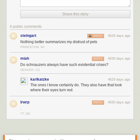
Share this story
4 public comments
steingart
4626 days ago
REPLY
Nothing better summarizes my distrust of pets
PRINCETON, NJ
miah
4630 days ago
REPLY
Do schnauzers always have such existential crises?
DENVER, CO
karlkatzke
4629 days ago
The ones I know certainly do. They also have that look
where their eyes turn red.
lrwrp
4630 days ago
REPLY
.
??, NC